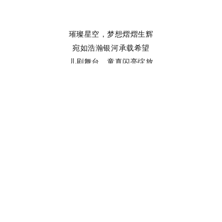
璀璨星空，梦想熠熠生辉
宛如浩瀚银河承载希望
儿剧舞台，童真闪亮绽放
恰似绚丽花园满溢活力
小杜鹃艺术团儿剧表演中心个人奖项收获喜报频传，荣誉见证了孩
用才华编织梦想，以表演绽放光芒，在艺术的海洋中扬帆起航，用
，开启辉煌新征程。