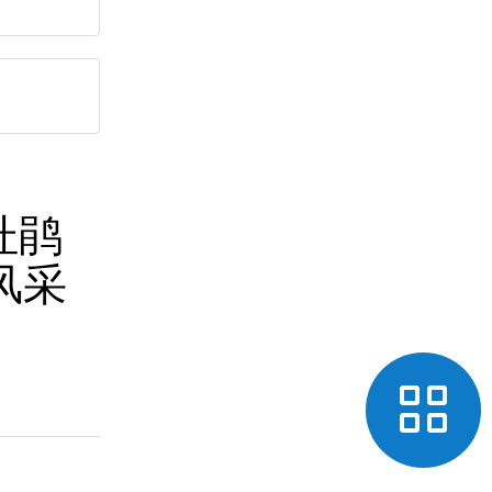
杜鹃
风采